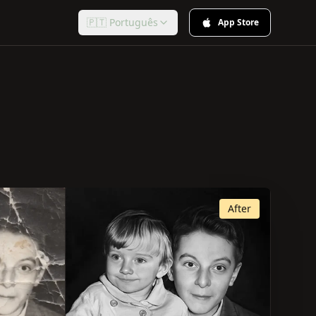
🇵🇹 Português
App Store
After