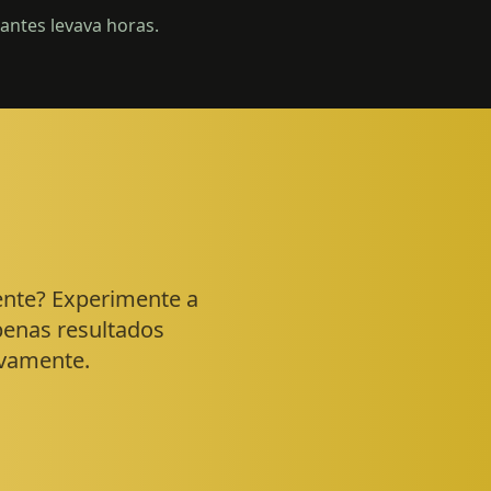
 antes levava horas.
sente? Experimente a
enas resultados
ovamente.