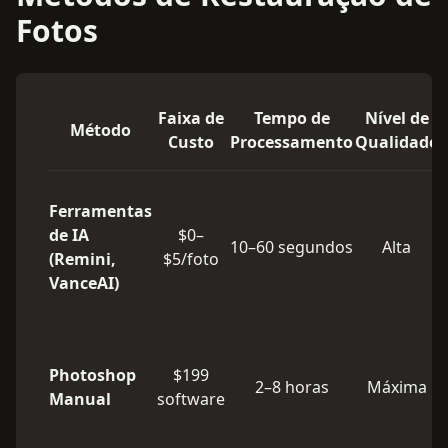
Fotos
Faixa de
Tempo de
Nível de
Método
Custo
Processamento
Qualidade
Ferramentas
de IA
$0–
10–60 segundos
Alta
(Remini,
$5/foto
VanceAI)
Photoshop
$199
2–8 horas
Máxima
Manual
software