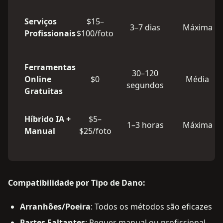
Serviços
$15–
3–7 dias
Máxima
Profissionais
$100/foto
Ferramentas
30–120
Online
$0
Média
segundos
Gratuitas
Híbrido IA +
$5–
1–3 horas
Máxima
Manual
$25/foto
Compatibilidade por Tipo de Dano:
Arranhões/Poeira
: Todos os métodos são eficazes
Partes Faltantes
: Requer manual ou profissional