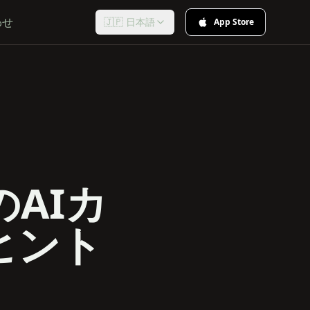
わせ
🇯🇵 日本語
App Store
AIカ
ヒント