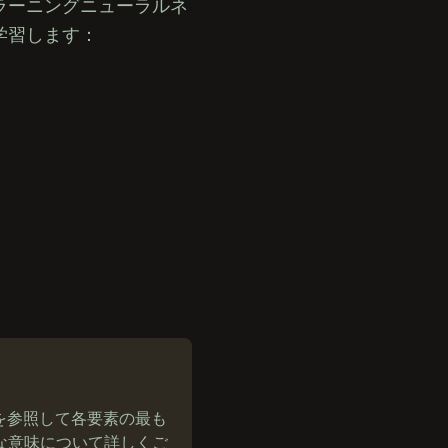
ラーニングニューラルネ
学習します：
を参照して各要素の最も
な意味について詳しくご