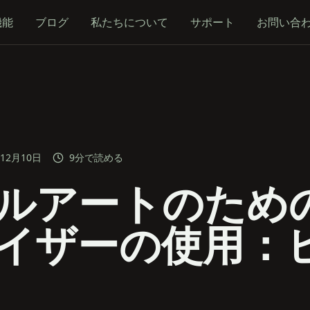
機能
ブログ
私たちについて
サポート
お問い合
年12月10日
9分で読める
ルアートのための
イザーの使用：