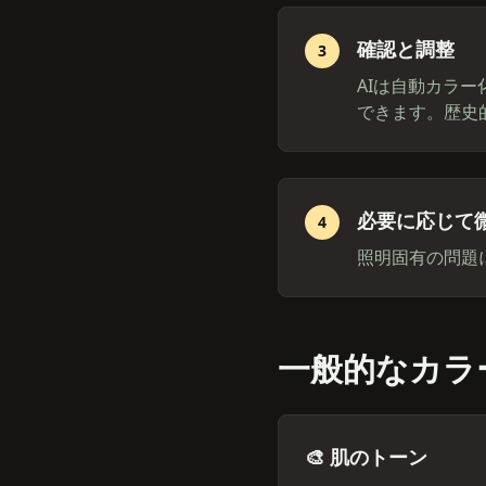
確認と調整
3
AIは自動カラ
できます。歴史
必要に応じて
4
照明固有の問題
一般的なカラ
🎨 肌のトーン