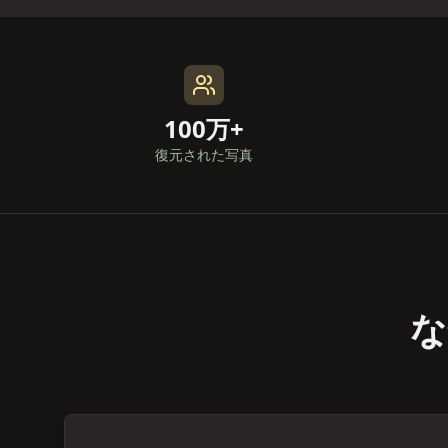
100万+
復元された写真
な