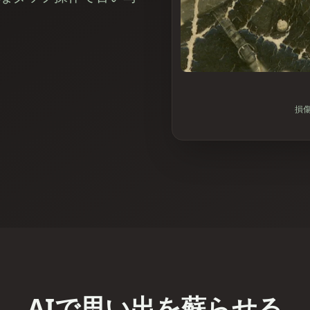
損
AIで思い出を蘇らせる