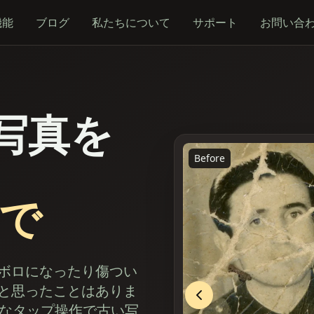
機能
ブログ
私たちについて
サポート
お問い合
写真を
Before
リで
ボロになったり傷つい
と思ったことはありま
ルなタップ操作で古い写