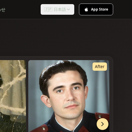
わせ
🇯🇵 日本語
App Store
After