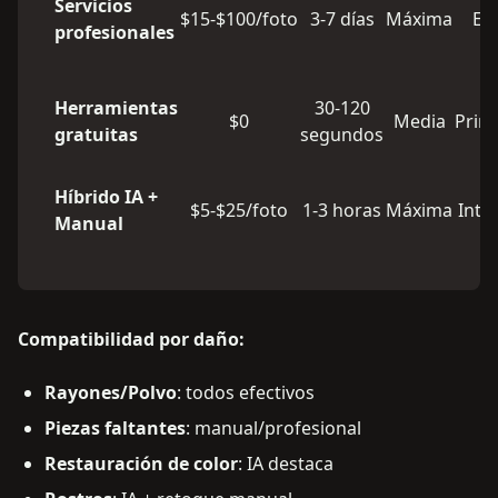
Servicios
$15-$100/foto
3-7 días
Máxima
Ex
profesionales
Herramientas
30-120
$0
Media
Princ
gratuitas
segundos
Híbrido IA +
$5-$25/foto
1-3 horas
Máxima
Inte
Manual
Compatibilidad por daño:
Rayones/Polvo
: todos efectivos
Piezas faltantes
: manual/profesional
Restauración de color
: IA destaca