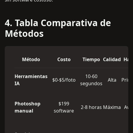
4. Tabla Comparativa de
Métodos
Método
Costo
Tiempo
Calidad
Hab
Herramientas
10-60
$0-$5/foto
Alta
Princ
IA
segundos
Photoshop
$199
2-8 horas
Máxima
Ava
manual
software