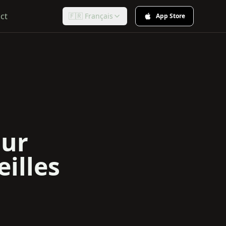
ct
🇫🇷 Français
App Store
our
eilles