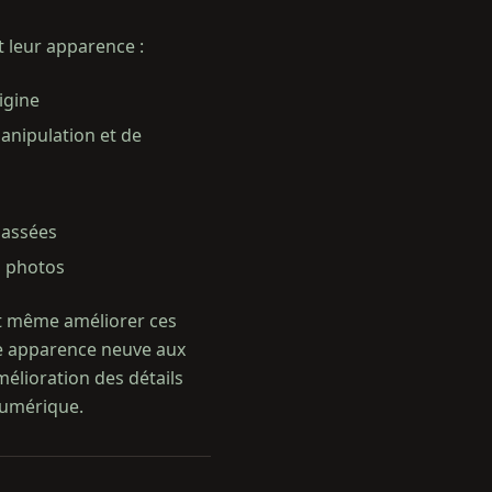
t leur apparence :
igine
anipulation et de
passées
s photos
 et même améliorer ces
ne apparence neuve aux
élioration des détails
 numérique.