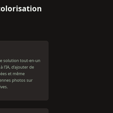
colorisation
ne solution tout‑en‑un
 l’IA, d’ajouter de
îmées et même
iennes photos sur
ives.