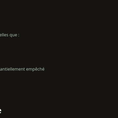
lles que :
bstantiellement empêché
e