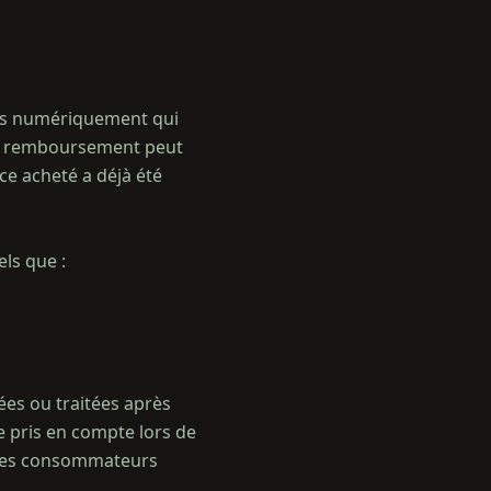
rés numériquement qui
é au remboursement peut
ice acheté a déjà été
els que :
ées ou traitées après
re pris en compte lors de
s des consommateurs