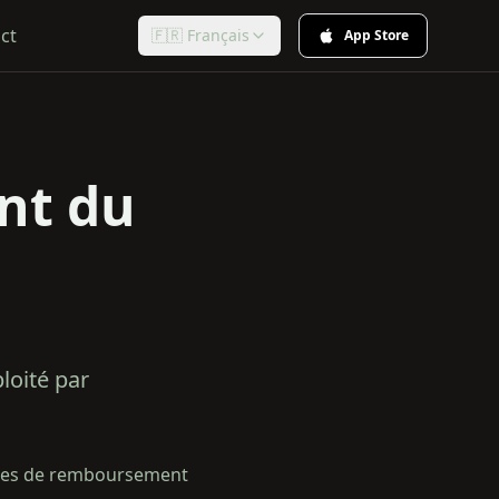
ct
🇫🇷 Français
App Store
nt du
loité par
ndes de remboursement