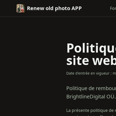
Renew old photo APP
Fo
Politiq
site we
Date d'entrée en vigueur : m
Politique de rembou
BrightlineDigital OÜ.
La présente politique d