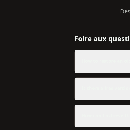
Des
Foire aux quest
How to restore an o
Is there a free versi
How can I achieve th