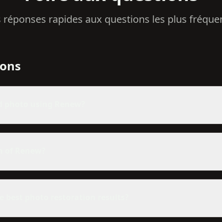
 réponses rapides aux questions les plus fréque
ions
ld photo using Renew?
on of Renew?
e best photo restoration results?