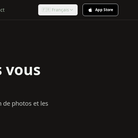
ct
🇫🇷 Français
App Store
 vous
 de photos et les