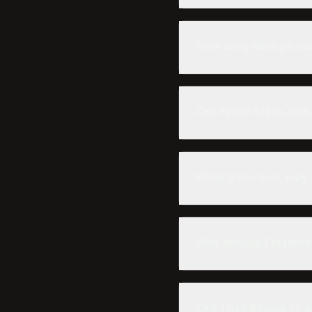
How long does photo
Can faded black-and
What's the best way 
Why should I restor
Can I use Renew to p