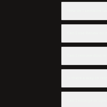
How do I combine tw
Can I use Renew on 
Can I remove dust or
Is there a way to ret
Can I enlarge or upsc