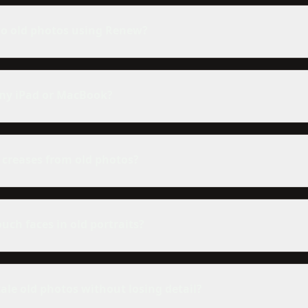
o old photos using Renew?
my iPad or MacBook?
 creases from old photos?
ouch faces in old portraits?
ale old photos without losing detail?