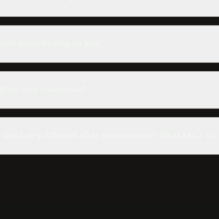
hout downloading an app?
ation look inaccurate?
 looks very different after enhancement. What can I do?