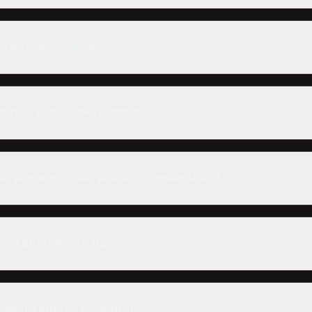
 restoration take?
-white photos be restored?
to prepare an old photo for restoration?
e old photos with Renew?
repare photos for printing?