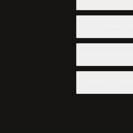
Can I use Renew wit
Why does the coloriz
The face in my photo