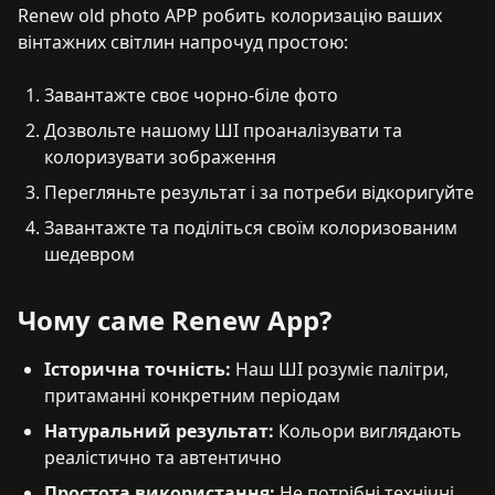
Renew old photo APP робить колоризацію ваших
вінтажних світлин напрочуд простою:
Завантажте своє чорно-біле фото
Дозвольте нашому ШІ проаналізувати та
колоризувати зображення
Перегляньте результат і за потреби відкоригуйте
Завантажте та поділіться своїм колоризованим
шедевром
Чому саме Renew App?
Історична точність
:
Наш ШІ розуміє палітри,
притаманні конкретним періодам
Натуральний результат
:
Кольори виглядають
реалістично та автентично
Простота використання
:
Не потрібні технічні