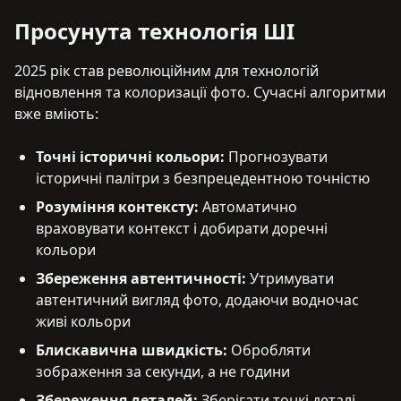
Просунута технологія ШІ
2025 рік став революційним для технологій
відновлення та колоризації фото. Сучасні алгоритми
вже вміють:
Точні історичні кольори
:
Прогнозувати
історичні палітри з безпрецедентною точністю
Розуміння контексту
:
Автоматично
враховувати контекст і добирати доречні
кольори
Збереження автентичності
:
Утримувати
автентичний вигляд фото, додаючи водночас
живі кольори
Блискавична швидкість
:
Обробляти
зображення за секунди, а не години
Збереження деталей
:
Зберігати тонкі деталі,